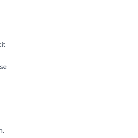
e
it
lse
n.