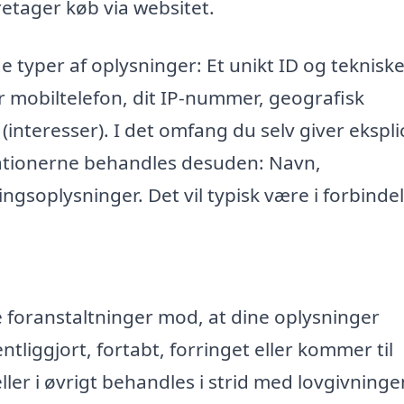
retager køb via websitet.
e typer af oplysninger: Et unikt ID og teknisk
r mobiltelefon, dit IP-nummer, geografisk
 (interesser). I det omfang du selv giver eksplic
mationerne behandles desuden: Navn,
ngsoplysninger. Det vil typisk være i forbinde
ke foranstaltninger mod, at dine oplysninger
entliggjort, fortabt, forringet eller kommer til
r i øvrigt behandles i strid med lovgivninge