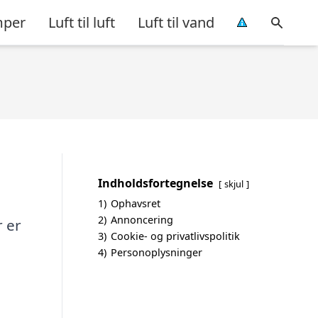
per
Luft til luft
Luft til vand
Indholdsfortegnelse
skjul
1)
Ophavsret
2)
Annoncering
r er
3)
Cookie- og privatlivspolitik
4)
Personoplysninger