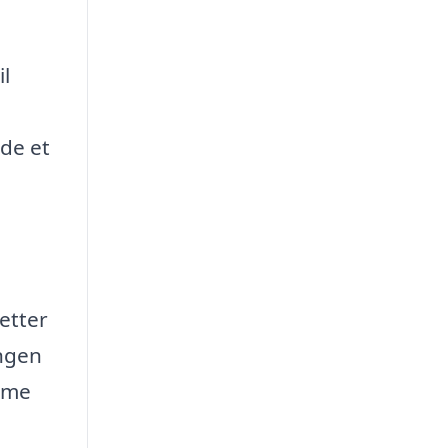
il
nde et
letter
ingen
amme