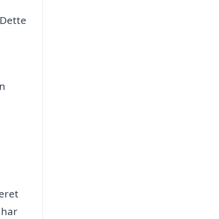
 Dette
en
eret
 har