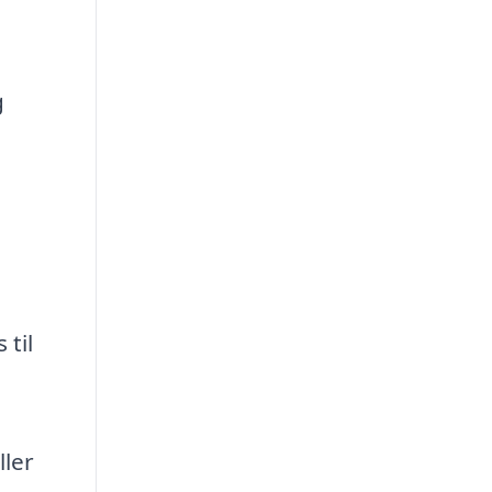
g
 til
ller